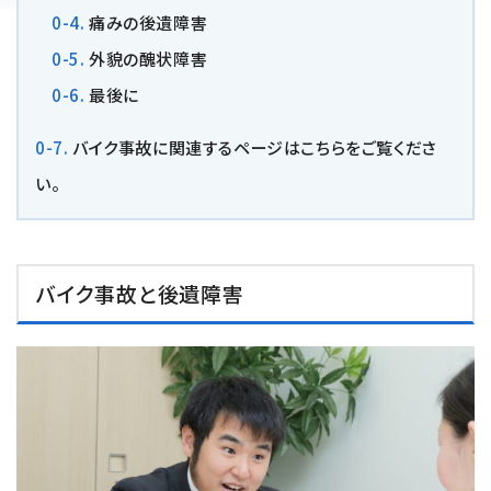
痛みの後遺障害
損害賠償の３基準
外貌の醜状障害
交通事故の賠償金額（慰謝料）の解説
最後に
バイク事故に関連するページはこちらをご覧くださ
過失割合・過失相殺
い。
後遺障害の逸失利益
介護費用
バイク事故と後遺障害
主婦の休業損害
交通事故が労災になったときの対応方法
バイクの交通事故