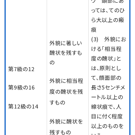
ウ 頸部にあ
っては、てのひ
ら大以上の瘢
痕
(3) 外貌にお
外貌に著しい
ける「相当程
醜状を残すも
度の醜状」と
の
は、原則とし
第7級の12
て、顔面部の
外貌に相当程
第9級の16
長さ5センチメ
度の醜状を残
ートル以上の
すもの
第12級の14
線状痕で、人
目に付く程度
外貌に醜状を
以上のものを
残すもの