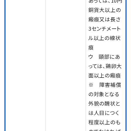
あっては、10円
銅貨大以上の
瘢痕又は長さ
3センチメート
ル以上の線状
痕
ウ 頸部にあ
っては、鶏卵大
面以上の瘢痕
※ 障害補償
の対象となる
外貌の醜状と
は人目につく
程度以上のも