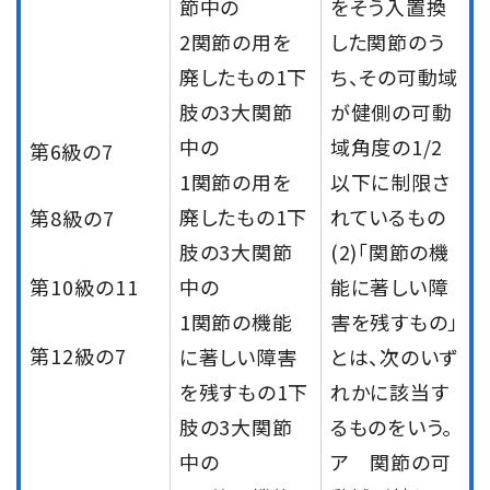
節中の
をそう入置換
2関節の用を
した関節のう
廃したもの1下
ち、その可動域
肢の3大関節
が健側の可動
中の
域角度の1/2
第6級の7
1関節の用を
以下に制限さ
廃したもの1下
れているもの
第8級の7
肢の3大関節
(2)「関節の機
第10級の11
中の
能に著しい障
1関節の機能
害を残すもの」
第12級の7
に著しい障害
とは、次のいず
を残すもの1下
れかに該当す
肢の3大関節
るものをいう。
中の
ア 関節の可