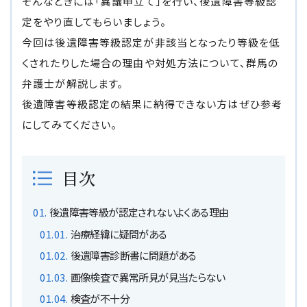
そんなときには「異議申立て」を行い、後遺障害等級認
定をやり直してもらいましょう。
自転車の交通事故
今回は後遺障害等級認定が非該当となったり等級を低
くされたりした場合の理由や対処方法について、群馬の
弁護士紹介
弁護士が解説します。
後遺障害等級認定の結果に納得できない方はぜひ参考
解決事例
にしてみてください。
アクセス
目次
ご相談者の声
後遺障害等級が認定されないよくある理由
弁護士コラム
治療経緯に疑問がある
後遺障害診断書に問題がある
画像検査で異常所見が見当たらない
検査が不十分