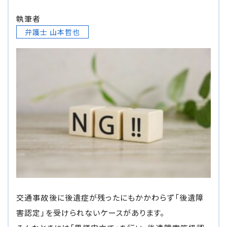
損害賠償の３基準
執筆者
弁護士 山本哲也
交通事故の賠償金額（慰謝料）の解説
過失割合・過失相殺
後遺障害の逸失利益
介護費用
主婦の休業損害
交通事故が労災になったときの対応方法
交通事故後に後遺症が残ったにもかかわらず「後遺障
害認定」を受けられないケースがあります。
バイクの交通事故