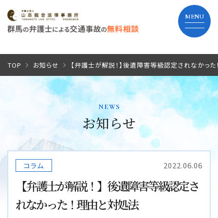
TOP
TOP
お知らせ
【弁護士が解説！】後遺障害等級認定されなかった
当事務所の特長
news
弁護士費用
お知らせ
解決までの流れ
2022.06.06
コラム
よくあるご質問
【弁護士が解説！】後遺障害等級認定さ
れなかった！理由と対処法
事務所紹介