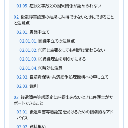
メールで予約
LINEで予約
症状と事故との因果関係が認められない
後遺障害認定の結果に納得できないときにできること
と注意点
異議申立て
異議申立ての注意点
①同じ主張をしても判断は変わらない
詳しくはこちら
②異議理由を明らかにする
③時効に注意
自賠責保険・共済紛争処理機構への申し立て
裁判
後遺障害等級認定に納得出来ないときに弁護士がサ
ポートできること
後遺障害等級認定を受けるための個別的なアド
バイス
資料集め