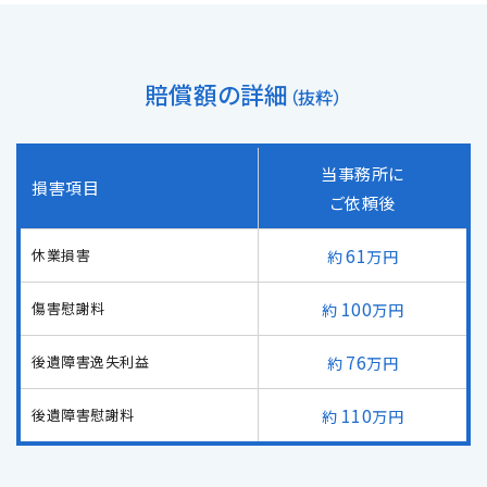
メールで予約
LINEで予約
賠償額の詳細
（抜粋）
当事務所に
損害項目
ご依頼後
詳しくはこちら
61
休業損害
万円
100
傷害慰謝料
万円
76
後遺障害逸失利益
万円
110
後遺障害慰謝料
万円