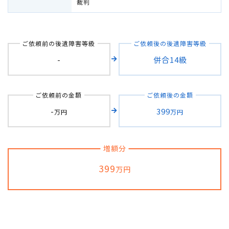
裁判
自転車の交通事故
ご依頼前の後遺障害等級
ご依頼後の後遺障害等級
弁護士紹介
-
併合14級
解決事例
ご依頼前の金額
ご依頼後の金額
アクセス
-
399
万円
万円
ご相談者の声
増額分
399
弁護士コラム
万円