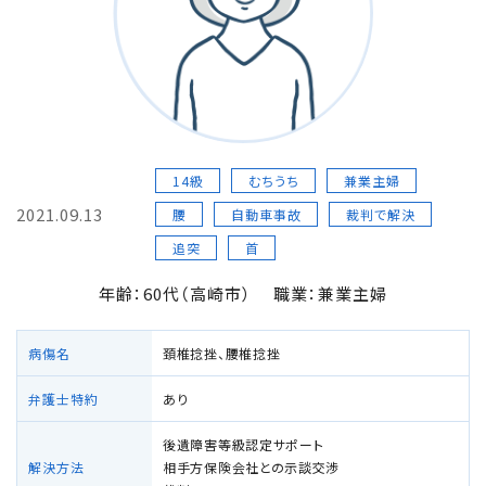
損害賠償の３基準
交通事故の賠償金額（慰謝料）の解説
過失割合・過失相殺
14級
むちうち
兼業主婦
2021.09.13
後遺障害の逸失利益
腰
自動車事故
裁判で解決
追突
首
介護費用
年齢：60代（高崎市）
職業：兼業主婦
主婦の休業損害
病傷名
頚椎捻挫、腰椎捻挫
弁護士特約
あり
交通事故が労災になったときの対応方法
後遺障害等級認定サポート
バイクの交通事故
解決方法
相手方保険会社との示談交渉