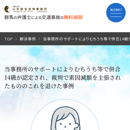
TOP
TOP
解決事例
当事務所のサポートによりむちうち等で併合14
当事務所の特長
当事務所のサポートによりむちうち等で併合
弁護士費用
14級が認定され、裁判で素因減額を主張され
たもののこれを退けた事例
解決までの流れ
よくあるご質問
事務所紹介