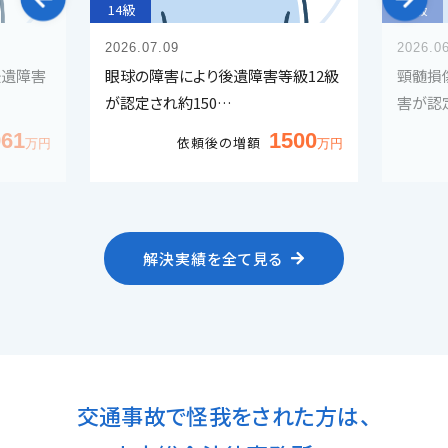
14級
14級
2026.07.09
2026.0
後遺障害
眼球の障害により後遺障害等級12級
頸髄損
が認定され約150…
害が認
961
1500
依頼後の増額
解決実績を全て見る
交通事故で怪我をされた方は、