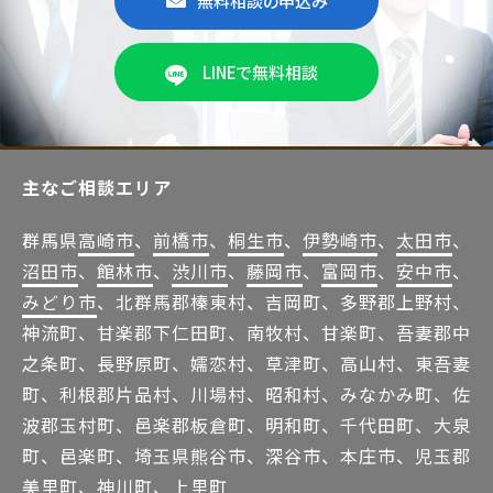
無料相談の申込み
LINEで無料相談
主なご相談エリア
群馬県
高崎市
、
前橋市
、
桐生市
、
伊勢崎市
、
太田市
、
沼田市
、
館林市
、
渋川市
、
藤岡市
、
富岡市
、
安中市
、
みどり市
、北群馬郡榛東村、吉岡町、多野郡上野村、
神流町、甘楽郡下仁田町、南牧村、甘楽町、吾妻郡中
之条町、長野原町、嬬恋村、草津町、高山村、東吾妻
町、利根郡片品村、川場村、昭和村、みなかみ町、佐
波郡玉村町、邑楽郡板倉町、明和町、千代田町、大泉
町、邑楽町、埼玉県熊谷市、深谷市、本庄市、児玉郡
美里町、神川町、上里町