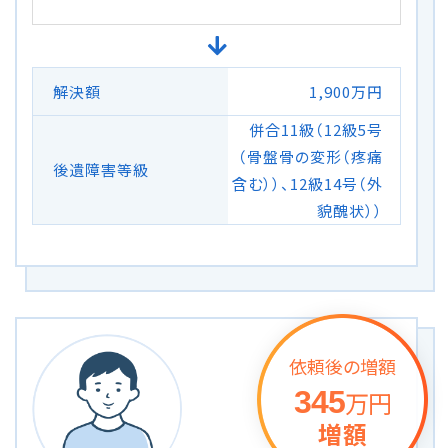
解決額
1,900万円
併合11級（12級5号
（骨盤骨の変形（疼痛
後遺障害等級
含む））、12級14号（外
貌醜状））
依頼後の増額
345
万円
増額