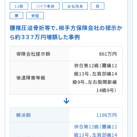
12級
バイク事故
会社役員
肩
腰
骨盤
腰椎圧迫骨折等で、相手方保険会社の提示か
ら約３３７万円増額した事例
保険会社提示額
861万円
併合第12級（腰痛12
級13号、左肩部痛14
後遺障害等級
級9号、左右股関節痛
14級9号）
解決額
1198万円
併合第12級（腰痛12
級13号、左肩部痛14