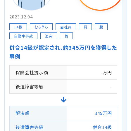
2023.12.04
14級
むちうち
会社員
肩
腰
自動車事故
追突
首
併合14級が認定され、約345万円を獲得した
事例
保険会社提示額
-万円
後遺障害等級
-
解決額
345万円
後遺障害等級
併合14級