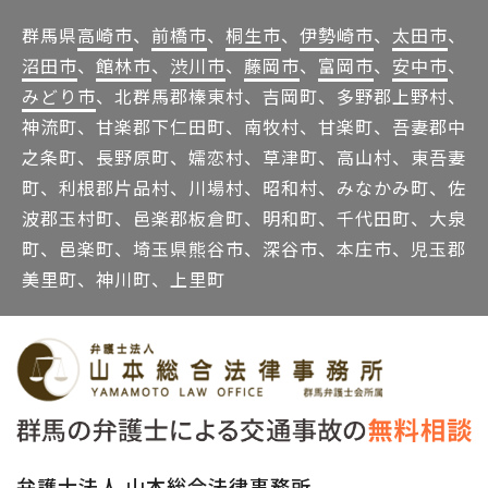
群馬県
高崎市
、
前橋市
、
桐生市
、
伊勢崎市
、
太田市
、
沼田市
、
館林市
、
渋川市
、
藤岡市
、
富岡市
、
安中市
、
みどり市
、北群馬郡榛東村、吉岡町、多野郡上野村、
神流町、甘楽郡下仁田町、南牧村、甘楽町、吾妻郡中
之条町、長野原町、嬬恋村、草津町、高山村、東吾妻
町、利根郡片品村、川場村、昭和村、みなかみ町、佐
波郡玉村町、邑楽郡板倉町、明和町、千代田町、大泉
町、邑楽町、埼玉県熊谷市、深谷市、本庄市、児玉郡
美里町、神川町、上里町
弁護士法人 山本総合法律事務所