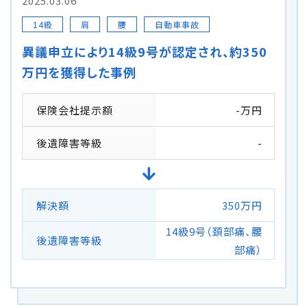
2025.03.06
14級
肩
腰
自動車事故
自転車の交通事故
異議申立により14級9号が認定され、約350
弁護士紹介
万円を獲得した事例
解決事例
保険会社提示額
-万円
後遺障害等級
-
アクセス
ご相談者の声
解決額
350万円
弁護士コラム
14級9号（頚部痛、腰
後遺障害等級
部痛）