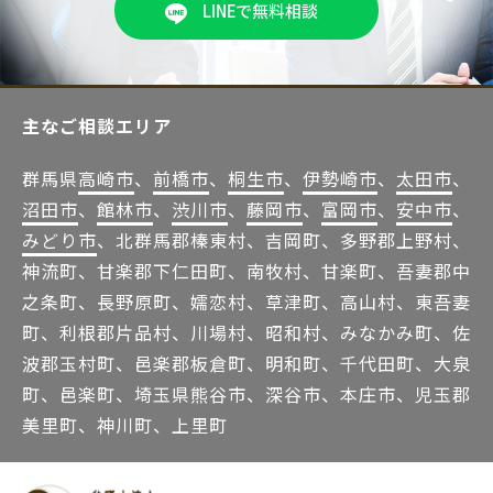
LINEで無料相談
主なご相談エリア
群馬県
高崎市
、
前橋市
、
桐生市
、
伊勢崎市
、
太田市
、
沼田市
、
館林市
、
渋川市
、
藤岡市
、
富岡市
、
安中市
、
みどり市
、北群馬郡榛東村、吉岡町、多野郡上野村、
神流町、甘楽郡下仁田町、南牧村、甘楽町、吾妻郡中
之条町、長野原町、嬬恋村、草津町、高山村、東吾妻
町、利根郡片品村、川場村、昭和村、みなかみ町、佐
波郡玉村町、邑楽郡板倉町、明和町、千代田町、大泉
町、邑楽町、埼玉県熊谷市、深谷市、本庄市、児玉郡
美里町、神川町、上里町