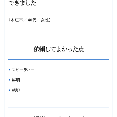
できました
損害賠償の３基準
（本庄市／40代／女性）
交通事故の賠償金額（慰謝料）の解説
過失割合・過失相殺
依頼してよかった点
後遺障害の逸失利益
介護費用
スピーディー
鮮明
主婦の休業損害
親切
交通事故が労災になったときの対応方法
バイクの交通事故