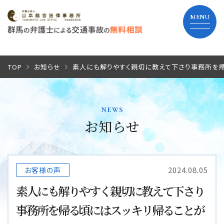
TOP
TOP
お知らせ
素人にも解りやすく親切に教えて下さり事務所を帰
当事務所の特長
news
弁護士費用
お知らせ
解決までの流れ
2024.08.05
お客様の声
よくあるご質問
素人にも解りやすく親切に教えて下さり
事務所を帰る頃にはスッキリ帰ることが
事務所紹介