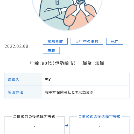
損害賠償の３基準
交通事故の賠償金額（慰謝料）の解説
接触事故
歩行中の事故
死亡
過失割合・過失相殺
2022.02.08
無職
後遺障害の逸失利益
年齢：80代（伊勢崎市）
職業：無職
介護費用
病傷名
死亡
解決方法
相手方保険会社との示談交渉
主婦の休業損害
交通事故が労災になったときの対応方法
ご依頼前の後遺障害等級
ご依頼後の後遺障害等級
-
-
バイクの交通事故