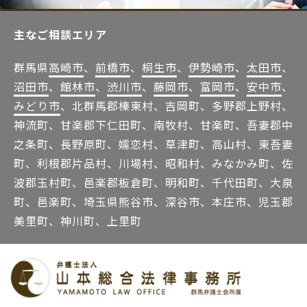
主なご相談エリア
群馬県
高崎市
、
前橋市
、
桐生市
、
伊勢崎市
、
太田市
、
沼田市
、
館林市
、
渋川市
、
藤岡市
、
富岡市
、
安中市
、
みどり市
、北群馬郡榛東村、吉岡町、多野郡上野村、
神流町、甘楽郡下仁田町、南牧村、甘楽町、吾妻郡中
之条町、長野原町、嬬恋村、草津町、高山村、東吾妻
町、利根郡片品村、川場村、昭和村、みなかみ町、佐
波郡玉村町、邑楽郡板倉町、明和町、千代田町、大泉
町、邑楽町、埼玉県熊谷市、深谷市、本庄市、児玉郡
美里町、神川町、上里町