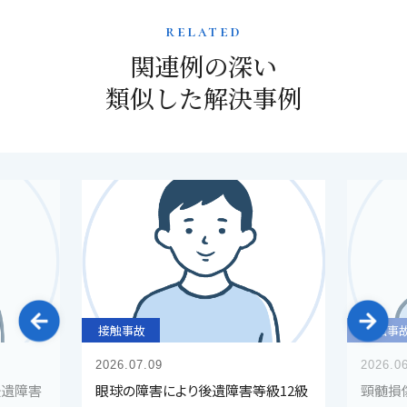
related
関連例の深い
類似した解決事例
接触事故
接触事
2026.07.09
2026.0
後遺障害
眼球の障害により後遺障害等級12級
頸髄損