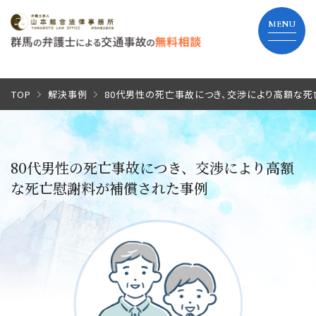
TOP
TOP
解決事例
80代男性の死亡事故につき、交渉により高額な
当事務所の特長
80代男性の死亡事故につき、交渉により高額
弁護士費用
な死亡慰謝料が補償された事例
解決までの流れ
よくあるご質問
事務所紹介