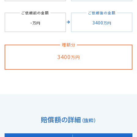
自転車の交通事故
ご依頼前の金額
ご依頼後の金額
-
3400
万円
万円
弁護士紹介
増額分
解決事例
3400
万円
アクセス
ご相談者の声
弁護士コラム
賠償額の詳細
（抜粋）