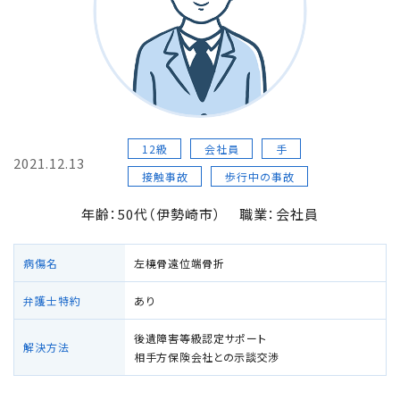
損害賠償の３基準
交通事故の賠償金額（慰謝料）の解説
過失割合・過失相殺
12級
会社員
手
2021.12.13
後遺障害の逸失利益
接触事故
歩行中の事故
年齢：50代（伊勢崎市）
職業：会社員
介護費用
病傷名
左橈骨遠位端骨折
主婦の休業損害
弁護士特約
あり
交通事故が労災になったときの対応方法
後遺障害等級認定サポート
解決方法
相手方保険会社との示談交渉
バイクの交通事故