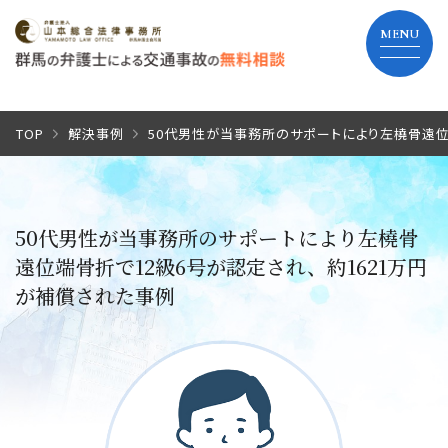
TOP
TOP
解決事例
50代男性が当事務所のサポートにより左橈骨遠位
当事務所の特長
50代男性が当事務所のサポートにより左橈骨
弁護士費用
遠位端骨折で12級6号が認定され、約1621万円
が補償された事例
解決までの流れ
よくあるご質問
事務所紹介