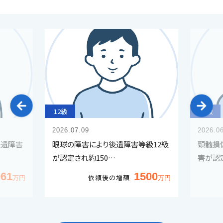
12級
12級
2026.07.09
2026.0
後遺障害
眼球の障害により後遺障害等級12級
頸髄損
が認定され約150…
害が認
961
1500
依頼後の増額