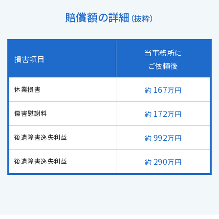
メールで予約
LINEで予約
賠償額の詳細
（抜粋）
当事務所に
損害項目
ご依頼後
167
休業損害
万円
詳しくはこちら
172
傷害慰謝料
万円
992
後遺障害逸失利益
万円
290
後遺障害逸失利益
万円