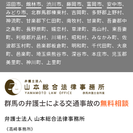
沼田市
、
館林市
、
渋川市
、
藤岡市
、
富岡市
、
安中市
、
みどり市
、北群馬郡榛東村、吉岡町、多野郡上野村、
神流町、甘楽郡下仁田町、南牧村、甘楽町、吾妻郡中
之条町、長野原町、嬬恋村、草津町、高山村、東吾妻
町、利根郡片品村、川場村、昭和村、みなかみ町、佐
波郡玉村町、邑楽郡板倉町、明和町、千代田町、大泉
町、邑楽町、埼玉県熊谷市、深谷市、本庄市、児玉郡
美里町、神川町、上里町
弁護士法人 山本総合法律事務所
《高崎事務所》