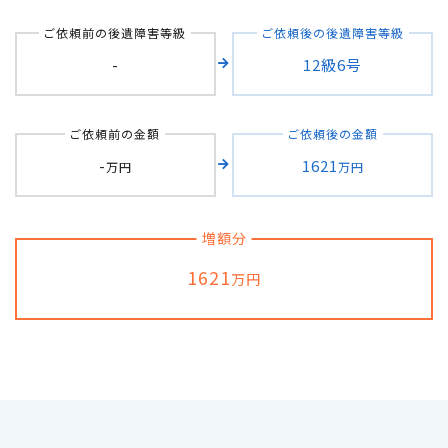
ご依頼前の後遺障害等級
ご依頼後の後遺障害等級
自転車の交通事故
-
12級6号
弁護士紹介
ご依頼前の金額
ご依頼後の金額
解決事例
-
1621
万円
万円
アクセス
増額分
ご相談者の声
1621
万円
弁護士コラム