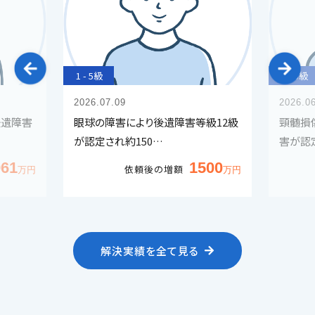
1 - 5級
1 - 5級
2026.07.09
2026.0
後遺障害
眼球の障害により後遺障害等級12級
頸髄損
が認定され約150…
害が認
961
1500
依頼後の増額
解決実績を全て見る