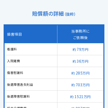
メールで予約
LINEで予約
賠償額の詳細
（抜粋）
当事務所に
損害項目
ご依頼後
詳しくはこちら
79
看護料
万円
36
入院雑費
万円
285
傷害慰謝料
万円
703
後遺障害逸失利益
万円
1521
後遺障害慰謝料
万円