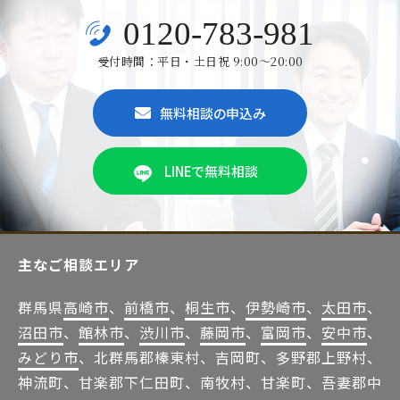
0120-783-981
受付時間：平日・土日祝 9:00～20:00
無料相談の申込み
LINEで無料相談
主なご相談エリア
群馬県
高崎市
、
前橋市
、
桐生市
、
伊勢崎市
、
太田市
、
沼田市
、
館林市
、
渋川市
、
藤岡市
、
富岡市
、
安中市
、
みどり市
、北群馬郡榛東村、吉岡町、多野郡上野村、
神流町、甘楽郡下仁田町、南牧村、甘楽町、吾妻郡中