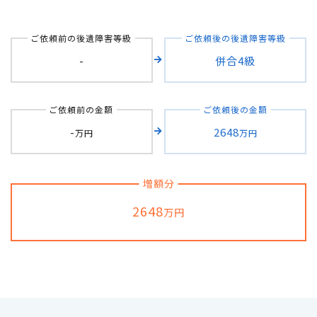
自転車の交通事故
ご依頼前の後遺障害等級
ご依頼後の後遺障害等級
-
併合4級
弁護士紹介
ご依頼前の金額
ご依頼後の金額
解決事例
-
2648
万円
万円
アクセス
増額分
ご相談者の声
2648
万円
弁護士コラム