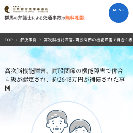
TOP
TOP
解決事例
高次脳機能障害、両股関節の機能障害で併合４級が
当事務所の特長
高次脳機能障害、両股関節の機能障害で併合
弁護士費用
４級が認定され、約2648万円が補償された事
例
解決までの流れ
よくあるご質問
事務所紹介