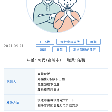
損害賠償の３基準
交通事故の賠償金額（慰謝料）の解説
過失割合・過失相殺
1 - 5級
歩行中の事故
無職
2021.09.21
後遺障害の逸失利益
頭部
骨盤
高次脳機能障害
年齢：70代（高崎市）
職業：無職
介護費用
骨盤骨折
主婦の休業損害
外傷性くも膜下出血
病傷名
急性硬膜下血腫
腰椎横突起骨折
交通事故が労災になったときの対応方法
後遺障害等級認定サポート
解決方法
相手方保険会社との示談交渉
バイクの交通事故