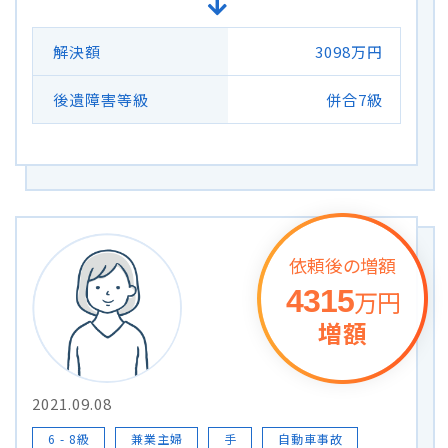
解決額
3098万円
後遺障害等級
併合7級
依頼後の増額
4315
万円
増額
2021.09.08
6 - 8級
兼業主婦
手
自動車事故