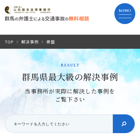
TOP
TOP
解決事例
骨盤
当事務所の特長
result
群馬県最大級の解決事例
弁護士費用
当事務所が実際に解決した事例を
解決までの流れ
ご覧下さい
よくあるご質問
事務所紹介