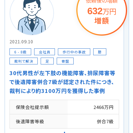
依頼後の増額
632
万円
増額
2021.09.10
6 - 8級
会社員
歩行中の事故
膝
裁判で解決
足
骨盤
30代男性が左下肢の機能障害、排尿障害等
で後遺障害併合7級が認定された件につき、
裁判により約3100万円を獲得した事例
保険会社提示額
2466万円
後遺障害等級
併合7級