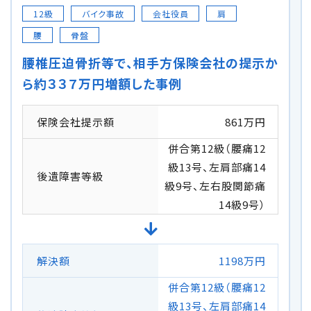
12級
バイク事故
会社役員
肩
腰
骨盤
腰椎圧迫骨折等で、相手方保険会社の提示か
ら約３３７万円増額した事例
保険会社提示額
861万円
併合第12級（腰痛12
級13号、左肩部痛14
後遺障害等級
級9号、左右股関節痛
14級9号）
解決額
1198万円
併合第12級（腰痛12
級13号、左肩部痛14