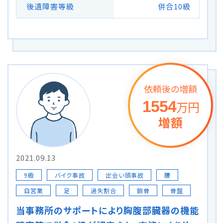
後遺障害等級
併合10級
依頼後の増額
1554
万円
増額
2021.09.13
9級
バイク事故
出会い頭事故
腰
自営業
足
過失割合
鎖骨
骨盤
当事務所のサポートにより胸腹部臓器の機能