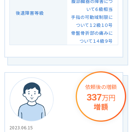
腹部臓器の障害につ
メールで予約
LINEで予約
いて６級相当
後遺障害等級
手指の可動域制限に
ついて１２級１０号
骨盤骨折部の痛みに
ついて１４級９号
詳しくはこちら
依頼後の増額
337
万円
増額
2023.06.15