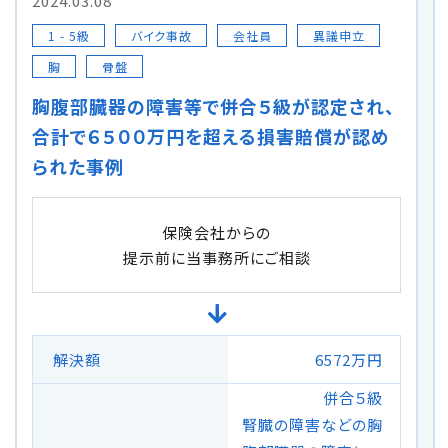
2024.03.08
1 - 5級
バイク事故
会社員
異議申立
自転車の交通事故
胸
骨盤
弁護士紹介
胸腹部臓器の障害等で併合５級が認定され、
合計で６５００万円を超える損害賠償が認め
解決事例
られた事例
アクセス
保険会社からの
提示前に当事務所にご相談
ご相談者の声
弁護士コラム
解決額
6572万円
併合５級
腎臓の障害などの胸