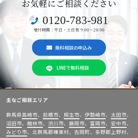
お気軽にご相談ください
0120-783-981
受付時間：平日・土日祝 9:00～20:00
無料相談の申込み
LINEで無料相談
主なご相談エリア
群馬県
高崎市
、
前橋市
、
桐生市
、
伊勢崎市
、
太田市
、
沼田市
、
館林市
、
渋川市
、
藤岡市
、
富岡市
、
安中市
、
みどり市
、北群馬郡榛東村、吉岡町、多野郡上野村、