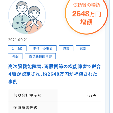
依頼後の増額
2648
万円
増額
2021.09.21
1 - 5級
歩行中の事故
無職
頭部
骨盤
高次脳機能障害
高次脳機能障害、両股関節の機能障害で併合
４級が認定され、約2648万円が補償された
事例
保険会社提示額
-万円
後遺障害等級
-