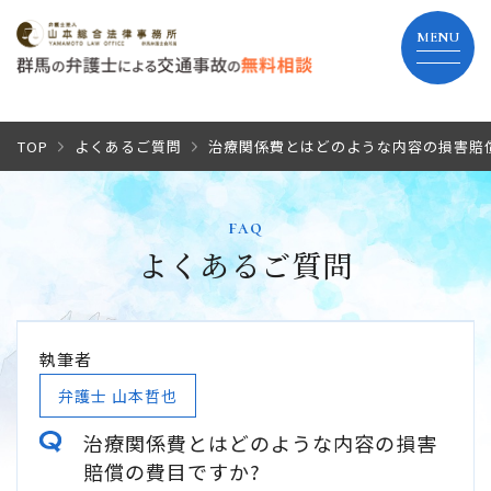
TOP
TOP
よくあるご質問
治療関係費とはどのような内容の損害賠
当事務所の特長
faq
よくあるご質問
弁護士費用
解決までの流れ
執筆者
よくあるご質問
弁護士 山本哲也
治療関係費とはどのような内容の損害
事務所紹介
賠償の費目ですか?