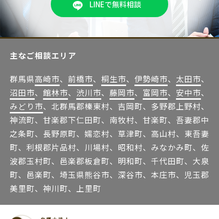
LINEで無料相談
主なご相談エリア
群馬県
高崎市
、
前橋市
、
桐生市
、
伊勢崎市
、
太田市
、
沼田市
、
館林市
、
渋川市
、
藤岡市
、
富岡市
、
安中市
、
みどり市
、北群馬郡榛東村、吉岡町、多野郡上野村、
神流町、甘楽郡下仁田町、南牧村、甘楽町、吾妻郡中
之条町、長野原町、嬬恋村、草津町、高山村、東吾妻
町、利根郡片品村、川場村、昭和村、みなかみ町、佐
波郡玉村町、邑楽郡板倉町、明和町、千代田町、大泉
町、邑楽町、埼玉県熊谷市、深谷市、本庄市、児玉郡
美里町、神川町、上里町