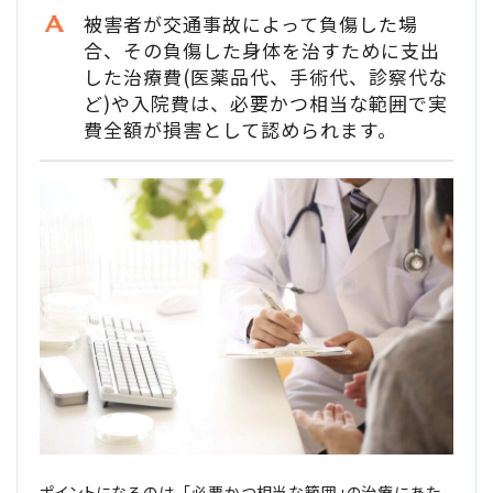
被害者が交通事故によって負傷した場
損害賠償の３基準
合、その負傷した身体を治すために支出
した治療費(医薬品代、手術代、診察代な
交通事故の賠償金額（慰謝料）の解説
ど)や入院費は、必要かつ相当な範囲で実
費全額が損害として認められます。
過失割合・過失相殺
後遺障害の逸失利益
介護費用
主婦の休業損害
交通事故が労災になったときの対応方法
バイクの交通事故
ポイントになるのは、「必要かつ相当な範囲」の治療にあた