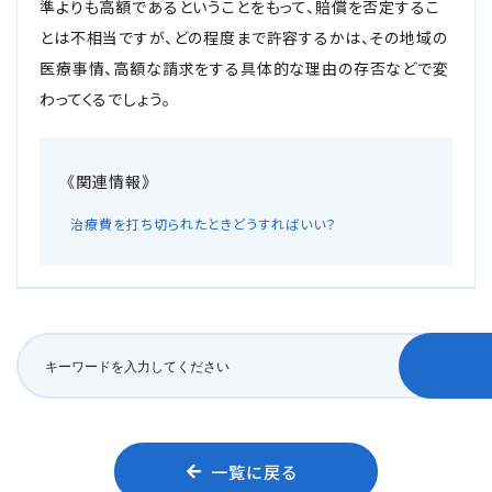
準よりも高額であるということをもって、賠償を否定するこ
メールで予約
LINEで予約
とは不相当ですが、どの程度まで許容するかは、その地域の
医療事情、高額な請求をする具体的な理由の存否などで変
わってくるでしょう。
詳しくはこちら
治療費を打ち切られたときどうすればいい？
一覧に戻る