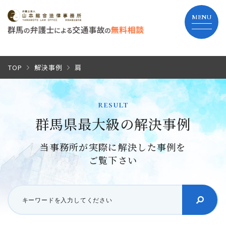
TOP
TOP
解決事例
肩
当事務所の特長
result
群馬県最大級の解決事例
弁護士費用
当事務所が実際に解決した事例を
解決までの流れ
ご覧下さい
よくあるご質問
事務所紹介