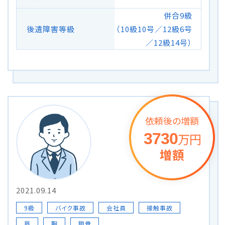
併合9級
後遺障害等級
（10級10号／12級6号
／12級14号）
依頼後の増額
3730
万円
増額
2021.09.14
9級
バイク事故
会社員
接触事故
肩
胸
鎖骨