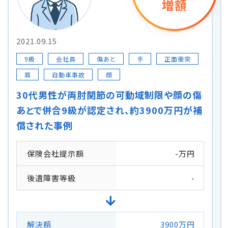
増額
2021.09.15
9級
会社員
傷あと
手
正面衝突
肩
自動車事故
顔
30代男性が両肘関節の可動域制限や顔の傷
あとで併合9級が認定され、約3900万円が補
償された事例
保険会社提示額
-万円
後遺障害等級
-
解決額
3900万円