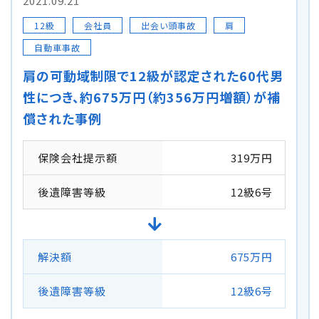
2021.09.21
12級
会社員
出会い頭事故
肩
自転車の交通事故
自動車事故
弁護士紹介
肩の可動域制限で12級が認定された60代男
性につき、約675万円（約356万円増額）が補
解決事例
償された事例
アクセス
保険会社提示額
319万円
後遺障害等級
12級6号
ご相談者の声
弁護士コラム
解決額
675万円
後遺障害等級
12級6号