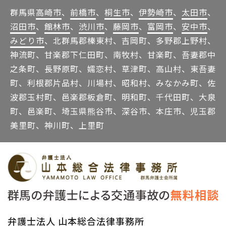
群馬県
高崎市
、
前橋市
、
桐生市
、
伊勢崎市
、
太田市
、
沼田市
、
館林市
、
渋川市
、
藤岡市
、
富岡市
、
安中市
、
みどり市
、北群馬郡榛東村、吉岡町、多野郡上野村、
神流町、甘楽郡下仁田町、南牧村、甘楽町、吾妻郡中
之条町、長野原町、嬬恋村、草津町、高山村、東吾妻
町、利根郡片品村、川場村、昭和村、みなかみ町、佐
波郡玉村町、邑楽郡板倉町、明和町、千代田町、大泉
町、邑楽町、埼玉県熊谷市、深谷市、本庄市、児玉郡
美里町、神川町、上里町
弁護士法人 山本総合法律事務所