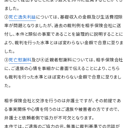
ました。
②
死亡逸失利益
については、基礎収入の金額及び生活費控除
率が問題となりましたが、過去の裁判例を相手保険会社に送
付し、本件と類似の事案であることを論理的に説明することに
より、裁判を行った水準とほぼ変わらない金額で合意に至りま
した。
③
死亡慰謝料
及び④近親者慰謝料については、相手保険会社
に、ご遺族の心情を事細かに書面で伝えることにより、こちら
も裁判を行った水準とほぼ変わらない金額で合意に至りまし
た。
相手保険会社と交渉を行うのは弁護士ですが、その前提であ
る事実関係や心情を伺うのはご遺族や被害者の方ですので、
弁護士と依頼者側で協力が不可欠となります。
本件では、ご遺族のご協力の元、無事に裁判基準での示談が