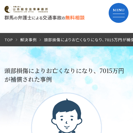
TOP
TOP
解決事例
頭部損傷によりお亡くなりになり、7015万円が補
当事務所の特長
頭部損傷によりお亡くなりになり、7015万円
弁護士費用
が補償された事例
解決までの流れ
よくあるご質問
事務所紹介