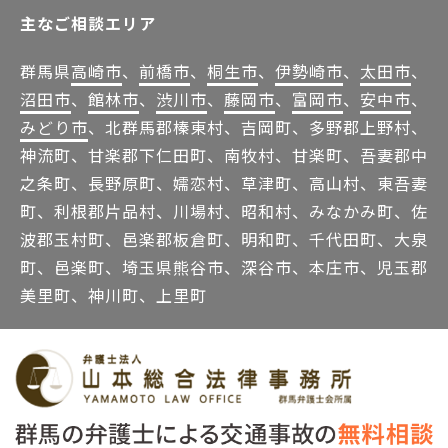
主なご相談エリア
群馬県
高崎市
、
前橋市
、
桐生市
、
伊勢崎市
、
太田市
、
沼田市
、
館林市
、
渋川市
、
藤岡市
、
富岡市
、
安中市
、
みどり市
、北群馬郡榛東村、吉岡町、多野郡上野村、
神流町、甘楽郡下仁田町、南牧村、甘楽町、吾妻郡中
之条町、長野原町、嬬恋村、草津町、高山村、東吾妻
町、利根郡片品村、川場村、昭和村、みなかみ町、佐
波郡玉村町、邑楽郡板倉町、明和町、千代田町、大泉
町、邑楽町、埼玉県熊谷市、深谷市、本庄市、児玉郡
美里町、神川町、上里町