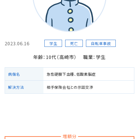
損害賠償の３基準
交通事故の賠償金額（慰謝料）の解説
2023.06.16
過失割合・過失相殺
学生
死亡
自転車事故
年齢：10代（高崎市）
職業：学生
後遺障害の逸失利益
病傷名
急性硬膜下血種、低酸素脳症
介護費用
解決方法
相手保険会社との示談交渉
主婦の休業損害
交通事故が労災になったときの対応方法
バイクの交通事故
増額分