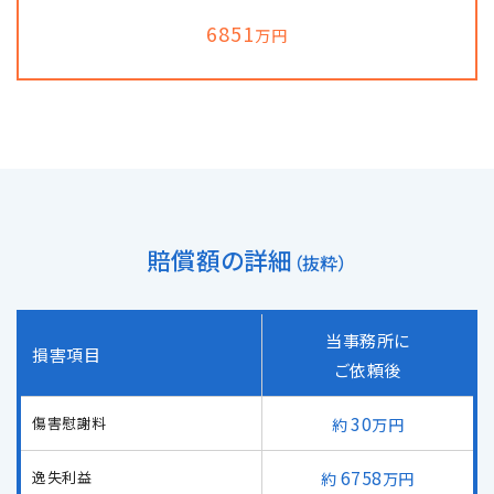
6851
万円
自転車の交通事故
弁護士紹介
解決事例
アクセス
賠償額の詳細
（抜粋）
ご相談者の声
当事務所に
損害項目
弁護士コラム
ご依頼後
30
傷害慰謝料
万円
6758
逸失利益
万円