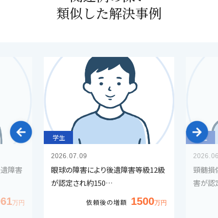
類似した解決事例
学生
学生
2026.07.09
2026.0
後遺障害
眼球の障害により後遺障害等級12級
頸髄損
が認定され約150…
害が認
961
1500
依頼後の増額