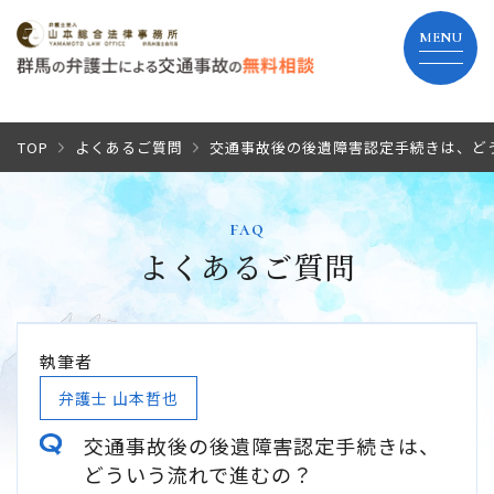
TOP
TOP
よくあるご質問
交通事故後の後遺障害認定手続きは、ど
当事務所の特長
faq
よくあるご質問
弁護士費用
解決までの流れ
執筆者
よくあるご質問
弁護士 山本哲也
交通事故後の後遺障害認定手続きは、
事務所紹介
どういう流れで進むの？