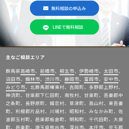
無料相談の申込み
LINEで無料相談
主なご相談エリア
群馬県
高崎市
、
前橋市
、
桐生市
、
伊勢崎市
、
太田市
、
沼田市
、
館林市
、
渋川市
、
藤岡市
、
富岡市
、
安中市
、
みどり市
、北群馬郡榛東村、吉岡町、多野郡上野村、
神流町、甘楽郡下仁田町、南牧村、甘楽町、吾妻郡中
之条町、長野原町、嬬恋村、草津町、高山村、東吾妻
町、利根郡片品村、川場村、昭和村、みなかみ町、佐
波郡玉村町、邑楽郡板倉町、明和町、千代田町、大泉
町、邑楽町、埼玉県熊谷市、深谷市、本庄市、児玉郡