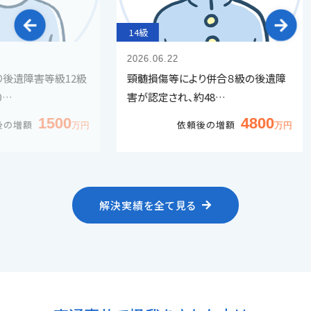
14級
14級
2026.06.22
2026.0
級12級
頸髄損傷等により併合８級の後遺障
胸椎圧
害が認定され、約48…
等級8
500
4800
依頼後の増額
解決実績を全て見る