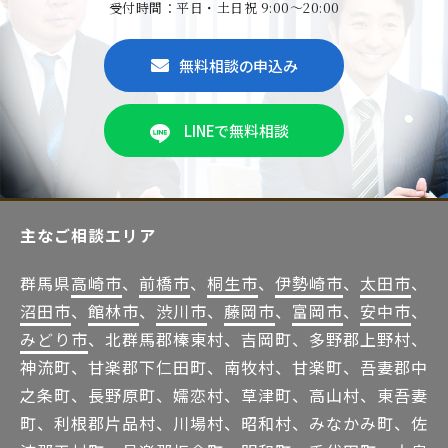
受付時間：平日・土日祝 9:00～20:00
無料相談の申込み
LINEで無料相談
主なご相談エリア
群馬県
高崎市
、
前橋市
、
桐生市
、
伊勢崎市
、
太田市
、
沼田市
、
館林市
、
渋川市
、
藤岡市
、
富岡市
、
安中市
、
みどり市
、北群馬郡榛東村、吉岡町、多野郡上野村、
神流町、甘楽郡下仁田町、南牧村、甘楽町、吾妻郡中
之条町、長野原町、嬬恋村、草津町、高山村、東吾妻
町、利根郡片品村、川場村、昭和村、みなかみ町、佐