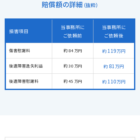
賠償額の詳細
（抜粋）
メールで予約
LINEで予約
当事務所に
当事務所に
損害項目
ご依頼前
ご依頼後
119
傷害慰謝料
84
万円
万円
詳しくはこちら
81
後遺障害逸失利益
30
万円
万円
110
後遺障害慰謝料
45
万円
万円