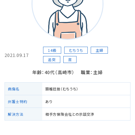
損害賠償の３基準
交通事故の賠償金額（慰謝料）の解説
過失割合・過失相殺
14級
むちうち
主婦
2021.09.17
後遺障害の逸失利益
追突
首
年齢：40代（高崎市）
職業：主婦
介護費用
病傷名
頚椎捻挫（むちうち）
主婦の休業損害
弁護士特約
あり
交通事故が労災になったときの対応方法
解決方法
相手方保険会社との示談交渉
バイクの交通事故