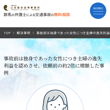
TOP
TOP
解決事例
事故前は独身であった女性につき主婦の逸失利益
当事務所の特長
事故前は独身であった女性につき主婦の逸失
弁護士費用
利益を認めさせ、依頼前の約2倍に増額した事
例
解決までの流れ
よくあるご質問
事務所紹介