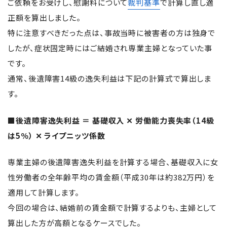
ご依頼をお受けし、慰謝料について
裁判基準
で計算し直し適
正額を算出しました。
特に注意すべきだった点は、事故当時に被害者の方は独身で
したが、症状固定時にはご結婚され専業主婦となっていた事
です。
通常、後遺障害14級の逸失利益は下記の計算式で算出しま
す。
■後遺障害逸失利益 ＝ 基礎収入 ✕ 労働能力喪失率（14級
は5％） ✕ ライプニッツ係数
専業主婦の後遺障害逸失利益を計算する場合、基礎収入に女
性労働者の全年齢平均の賃金額（平成30年は約382万円）を
適用して計算します。
今回の場合は、
結婚前の賃金額で計算するよりも、主婦として
算出した方が高額となるケースでした。