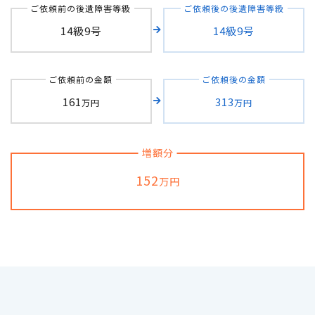
ご依頼前の後遺障害等級
ご依頼後の後遺障害等級
自転車の交通事故
14級9号
14級9号
弁護士紹介
ご依頼前の金額
ご依頼後の金額
161
313
万円
万円
解決事例
アクセス
増額分
152
万円
ご相談者の声
弁護士コラム