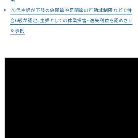
70代主婦が下肢の偽関節や足関節の可動域制限などで併
合6級が認定、主婦としての休業損害・逸失利益を認めさせ
た事例