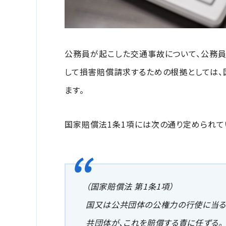
公務員が起こした交通事故について、公務
して損害賠償請求するための根拠としては、
ます。
国家賠償法1条1項には次の通り定められて
（国家賠償法 第1条1項）
国又は公共団体の公権力の行使に当る
共団体が、これを賠償する責に任ずる。