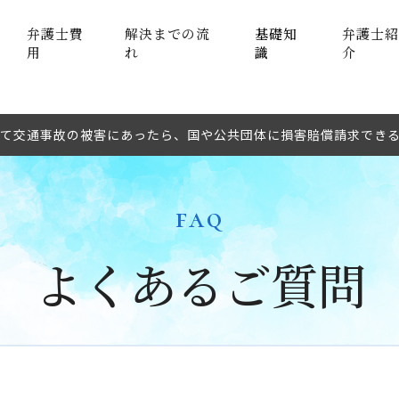
弁護士費
解決までの流
基礎知
弁護士紹
用
れ
識
介
って交通事故の被害にあったら、国や公共団体に損害賠償請求でき
faq
よくあるご質問