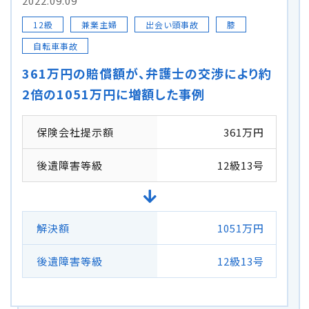
2022.09.09
12級
兼業主婦
出会い頭事故
膝
自転車の交通事故
自転車事故
弁護士紹介
361万円の賠償額が、弁護士の交渉により約
2倍の1051万円に増額した事例
解決事例
保険会社提示額
361万円
アクセス
後遺障害等級
12級13号
ご相談者の声
解決額
1051万円
弁護士コラム
後遺障害等級
12級13号