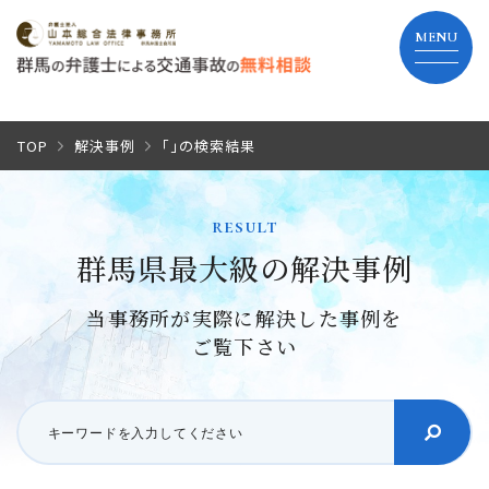
TOP
TOP
解決事例
「」の検索結果
当事務所の特長
result
群馬県最大級の解決事例
弁護士費用
当事務所が実際に解決した事例を
解決までの流れ
ご覧下さい
よくあるご質問
事務所紹介