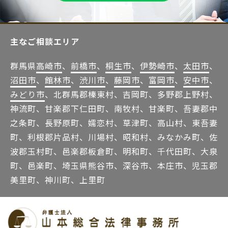
主なご相談エリア
群馬県
高崎市
、
前橋市
、
桐生市
、
伊勢崎市
、
太田市
、
沼田市
、
館林市
、
渋川市
、
藤岡市
、
富岡市
、
安中市
、
みどり市
、北群馬郡榛東村、吉岡町、多野郡上野村、
神流町、甘楽郡下仁田町、南牧村、甘楽町、吾妻郡中
之条町、長野原町、嬬恋村、草津町、高山村、東吾妻
町、利根郡片品村、川場村、昭和村、みなかみ町、佐
波郡玉村町、邑楽郡板倉町、明和町、千代田町、大泉
町、邑楽町、埼玉県熊谷市、深谷市、本庄市、児玉郡
美里町、神川町、上里町