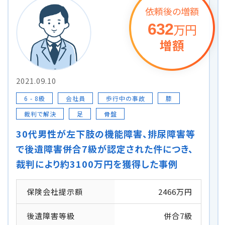
依頼後の増額
632
万円
増額
2021.09.10
6 - 8級
会社員
歩行中の事故
膝
裁判で解決
足
骨盤
30代男性が左下肢の機能障害、排尿障害等
で後遺障害併合7級が認定された件につき、
裁判により約3100万円を獲得した事例
保険会社提示額
2466万円
後遺障害等級
併合7級